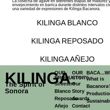
La cosecha de agave en diferentes etapas de madurez y
envejecimiento en barrica durante distintos intervalos c
una variedad de expresiones de Kilinga Bacanora.
KILINGA BLANCO
KILINGA REPOSADO
KILINGA AÑEJO
KILINGA
OUR
OUR
BACA...W
PRODUCTS
STORY
What is
The Spirit of
Silvestre
Our
Bacanora
Sonora
Blanco
Story
Productio
Reposado
Awards
Sustainabi
Añejo
Contact