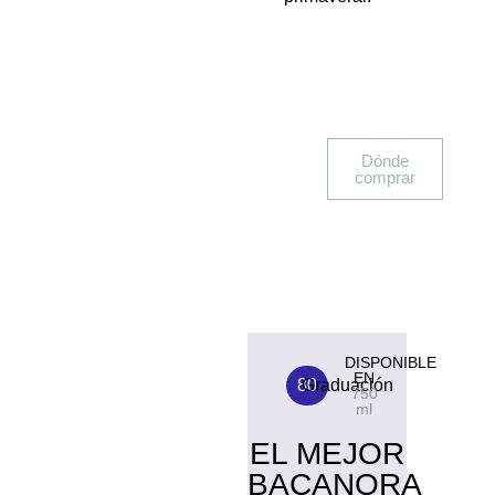
Dónde
comprar
DISPONIBLE
EN
80
Graduación
750
ml
EL MEJOR
BACANORA