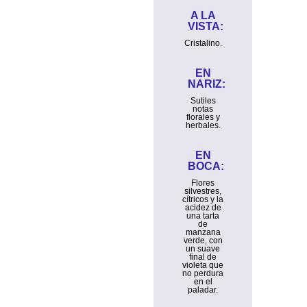
A LA
VISTA:
Cristalino.
EN
NARIZ:
Sutiles
notas
florales y
herbales.
EN
BOCA:
Flores
silvestres,
cítricos y la
acidez de
una tarta
de
manzana
verde, con
un suave
final de
violeta que
no perdura
en el
paladar.