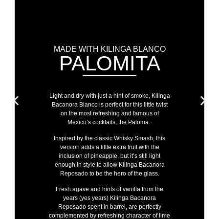
MADE WITH KILINGA BLANCO
PALOMITA
Light and dry with just a hint of smoke, Kilinga
Bacanora Blanco is perfect for this little twist
on the most refreshing and famous of
Mexico’s cocktails, the Paloma.
Inspired by the classic Whisky Smash, this
version adds a little extra fruit with the
inclusion of pineapple, but it’s still light
enough in style to allow Kilinga Bacanora
Reposado to be the hero of the glass.
Fresh agave and hints of vanilla from the
years (yes years) Kilinga Bacanora
Reposado spent in barrel, are perfectly
complemented by refreshing character of lime